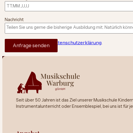
Alter
Nachricht
Ich akzeptiere die
Datenschutzerklärung
.
Anfrage senden
Seit über 50 Jahren ist das Ziel unserer Musikschule Kinde
Instrumentalunterricht oder Ensemblespiel, bei uns ist für 