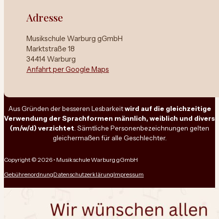
Adresse
Musikschule Warburg gGmbH
Marktstraße 18
34414 Warburg
Anfahrt per Google Maps
Aus Gründen der besseren Lesbarkeit
wird auf die gleichzeitige
Verwendung der Sprachformen männlich, weiblich und divers
(m/w/d) verzichtet
. Sämtliche Personenbezeichnungen gelten
gleichermaßen für alle Geschlechter.
Copyright © 2026 • Musikschule Warburg gGmbH
Gebührenordnung
Datenschutzerklärung
Impressum