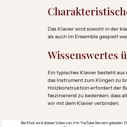
Charakteristisc
Das Klavier wird sowohl in der kl
als auch im Ensemble gespielt we
Wissenswertes ü
Ein typisches Klavier besteht au
das Instrument zum Klingen zu b
Holzkonstruktion erfordert der Ba
faszinierend zu bedenken, dass a
wir mit dem Klavier verbinden.
Bei Klick wird dieses Video von den YouTube Servern geladen. De
Bei Klick wird dieses Video von den YouTube Servern geladen. De