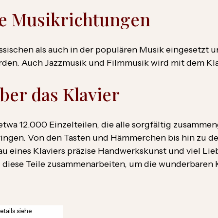
he Musikrichtungen
assischen als auch in der populären Musik eingesetzt u
rden. Auch Jazzmusik und Filmmusik wird mit dem Klav
ber das Klavier
s etwa 12.000 Einzelteilen, die alle sorgfältig zusam
ringen. Von den Tasten und Hämmerchen bis hin zu de
u eines Klaviers präzise Handwerkskunst und viel Lieb
ll diese Teile zusammenarbeiten, um die wunderbaren 
tails siehe
tails siehe