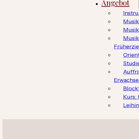
Angebot
Instr
Musik
Musi
Musik
Früherzi
Orien
Studi
Auffr
Erwachse
Block
Kurs:
Leihi