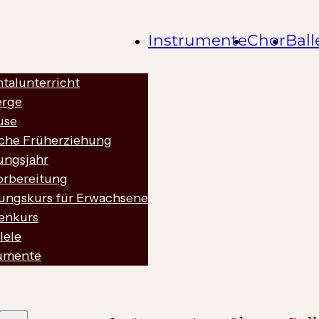
Instrumente
Chor
Ball
talunterricht
erge
use
sche Früherziehung
ungsjahr
orbereitung
hungskurs für Erwachsene
enkurs
lele
rumente