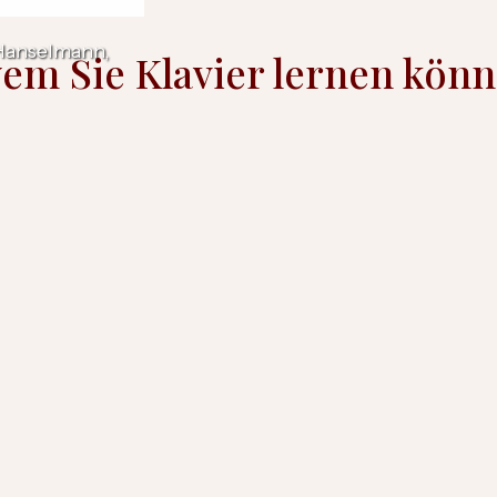
Hanselmann,
em Sie Klavier lernen kön