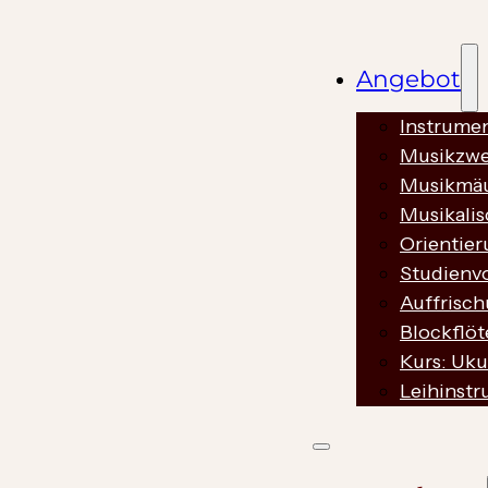
Angebot
Instrumen
Musikzw
Musikmä
Musikali
Orientier
Studien­v
Auffrisc
Blockflöt
Kurs: Uku
Leihinst